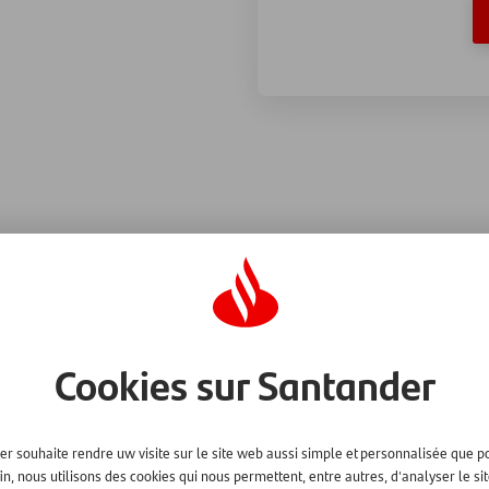
s nouveaux
Les avantages de l’ou
Cookies sur Santander
Vous empruntez 5.000 euro
l’organisme de crédit – votre « l
 paiements? Les vêtements de ce
r souhaite rendre uw visite sur le site web aussi simple et personnalisée que po
Vous remboursez chaque mois
ment est faite pour vous. Si
fin, nous utilisons des cookies qui nous permettent, entre autres, d'analyser le si
d’une partie du capital.