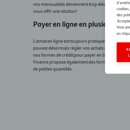
d'amélio
vos mensualités deviennent trop élevées, Santa
cookies
vous offir une silution!
des publ
Payer en ligne en plusieurs tr
'Accepte
Vous pou
en cliqu
L'achat en ligne est toujours pratique, et via Sa
pouvez désormais régler vos achats en plusieurs 
R
nos formes de crédit pour payer en ligne, en plu
Finance propose également des formules adapté
de petites quantités.