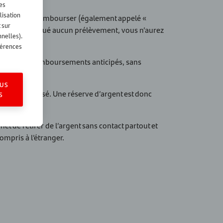
les
lisation
e un solde à rembourser (également appelé «
 sur
s n’avez effectué aucun prélèvement, vous n’aurez
nnelles).
férences
der à des remboursements anticipés, sans
US
être réutilisé. Une réserve d’argent est donc
S
t de retirer de l’argent sans contact partout et
ompris à l’étranger.