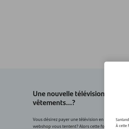
Une nouvelle télévision...? De
vêtements...?
Vous désirez payer une télévision en étalant vos
Santande
webshop vous tentent? Alors cette formule de paie
À cette 