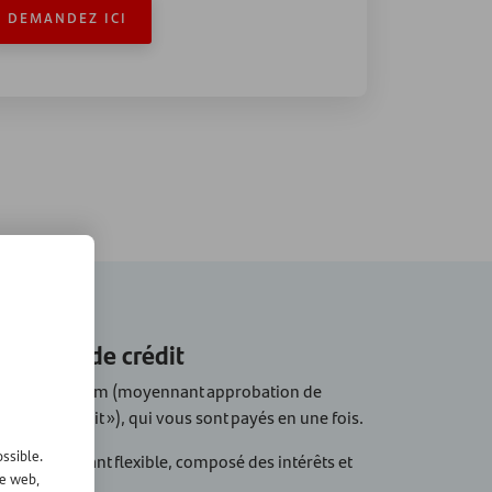
DEMANDEZ ICI
verture de crédit
s au maximum (moyennant approbation de
imite de crédit »), qui vous sont payés en une fois.
ssible.
 un montant flexible, composé des intérêts et
te web,