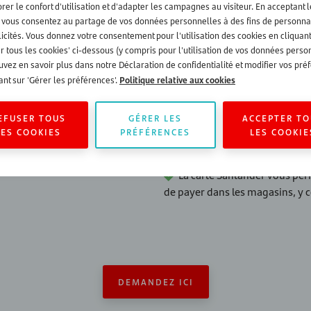
rer le confort d'utilisation et d'adapter les campagnes au visiteur. En acceptant 
nder Consumer Finance peut
, vous consentez au partage de vos données personnelles à des fins de personna
Vous ne payez que s’il exist
icités. Vous donnez votre consentement pour l'utilisation des cookies en cliquant
capital à rembourser »). Si vou
anches
r tous les cookies' ci-dessous (y compris pour l'utilisation de vos données perso
rien à rembourser.
vez en savoir plus dans notre Déclaration de confidentialité et modifier vos pré
Politique relative aux cookies
ant sur 'Gérer les préférences'.
Vous pouvez toujours procé
ntander Consumer Finance vous
supplément de frais.
versements. Choissiez l'une de
EFUSER TOUS
GÉRER LES
ACCEPTER TO
Tout montant remboursé peut 
siers fois. Santander Consumer
LES COOKIES
PRÉFÉRENCES
LES COOKIE
toujours disponible.
es qui permettent d'emprunter
La carte Santander vous perme
de payer dans les magasins, y c
DEMANDEZ ICI