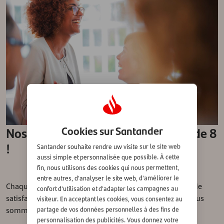
Cookies sur Santander
Nos clients nous attribuent la note de 8
!
Santander souhaite rendre uw visite sur le site web
aussi simple et personnalisée que possible. À cette
fin, nous utilisons des cookies qui nous permettent,
entre autres, d'analyser le site web, d'améliorer le
Chaque année, le groupe Santander mène une enquête de
confort d'utilisation et d'adapter les campagnes au
satisfaction indépendante dans les différents pays où nous
visiteur. En acceptant les cookies, vous consentez au
sommes présents.
partage de vos données personnelles à des fins de
personnalisation des publicités. Vous donnez votre