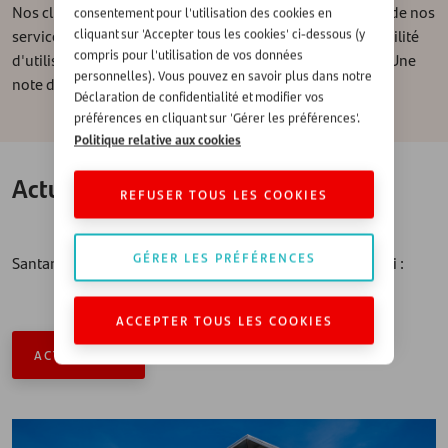
Nos clients nous ont attribué la note de 8 pour la qualité de nos
consentement pour l'utilisation des cookies en
services. Ce sont notamment notre relation client et la facilité
cliquant sur 'Accepter tous les cookies' ci-dessous (y
compris pour l'utilisation de vos données
d'utilisation de nos services qui ont été le mieux notées. Une
personnelles). Vous pouvez en savoir plus dans notre
note dont nous pouvons être très fiers !
Déclaration de confidentialité et modifier vos
préférences en cliquant sur 'Gérer les préférences'.
Politique relative aux cookies
Actualités
REFUSER TOUS LES COOKIES
GÉRER LES PRÉFÉRENCES
Santander dans l'actualité. Pour en savoir plus, cliquez ici :
ACCEPTER TOUS LES COOKIES
ACTUALITÉS