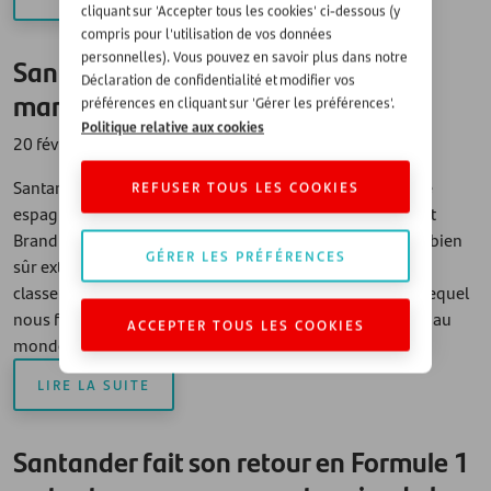
cliquant sur 'Accepter tous les cookies' ci-dessous (y
compris pour l'utilisation de vos données
personnelles). Vous pouvez en savoir plus dans notre
Santander dans le top 500 des
Déclaration de confidentialité et modifier vos
marques les plus valorisées
préférences en cliquant sur 'Gérer les préférences'.
Politique relative aux cookies
20 février 2024
Santander a de nouveau été reconnue comme la marque
REFUSER TOUS LES COOKIES
espagnole la plus valorisée au monde dans le classement
Brand Finance Global 500 pour 2024 ! Nous en sommes bien
GÉRER LES PRÉFÉRENCES
sûr extrêmement fiers. Cela contribue également au
classement Best Global Brands 2023 d’Interbrand, dans lequel
nous figurons parmi les 100 marques les plus valorisées au
ACCEPTER TOUS LES COOKIES
monde...
LIRE LA SUITE
Santander fait son retour en Formule 1