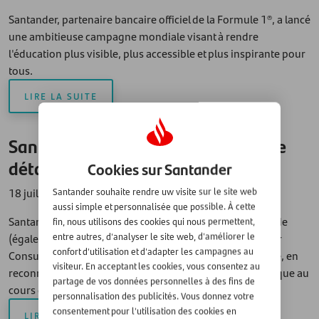
Santander, partenaire bancaire officiel de la Formule 1®, a lancé
une ambitieuse campagne mondiale visant à rendre
l'éducation plus visible, plus accessible et plus inspirante pour
tous.
LIRE LA SUITE
Santander élue meilleure banque de
détail au monde
Cookies sur Santander
18 juillet 2025 - Euromoney
Santander souhaite rendre uw visite sur le site web
aussi simple et personnalisée que possible. À cette
Santander a été élue meilleure banque de détail au monde
fin, nous utilisons des cookies qui nous permettent,
(également connue sous le nom de « Global Best Bank for
entre autres, d'analyser le site web, d'améliorer le
confort d'utilisation et d'adapter les campagnes au
Consumers ») lors des Euromoney Awards for Excellence, en
visiteur. En acceptant les cookies, vous consentez au
reconnaissance de la transformation qu'a opérée la banque au
partage de vos données personnelles à des fins de
cours des deux dernières années.
personnalisation des publicités. Vous donnez votre
consentement pour l'utilisation des cookies en
LIRE LA SUITE