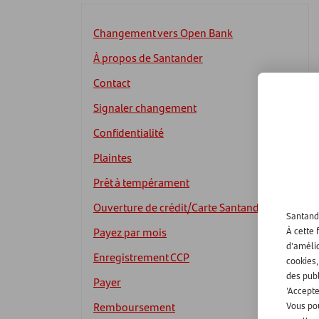
Changement vers Open Bank
À propos de Santander
Contact
Signaler changement
Confidentialité
Plaintes
Prêt à tempérament
Ouverture de crédit/Carte Santander
Santande
Payez par mois
À cette 
d'amélio
Enregistrement CCP
cookies
des publ
Payer
'Accepte
Remboursement
Vous pou