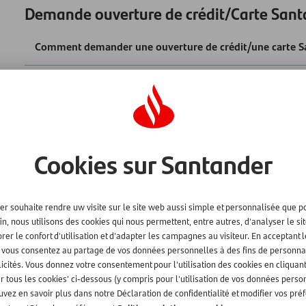
Demande ouverture de crédit/Carte Sant
Comment demander une ouverture de crédit/une carte S
Que se passe-t-il après ma demande ?
Cookies sur Santander
r souhaite rendre uw visite sur le site web aussi simple et personnalisée que po
fin, nous utilisons des cookies qui nous permettent, entre autres, d'analyser le si
rer le confort d'utilisation et d'adapter les campagnes au visiteur. En acceptant 
, vous consentez au partage de vos données personnelles à des fins de personna
icités. Vous donnez votre consentement pour l'utilisation des cookies en cliquant
r tous les cookies' ci-dessous (y compris pour l'utilisation de vos données perso
vez en savoir plus dans notre Déclaration de confidentialité et modifier vos pré