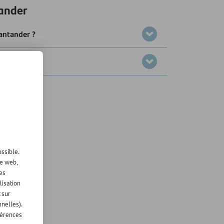
ander
antander ?
ssible.
te web,
les
lisation
 sur
nnelles).
férences