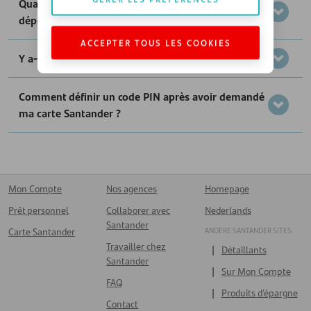
Quand et comment dois-je rembourser mes
dépenses ?
ACCEPTER TOUS LES COOKIES
Y a-t-il des frais liés à ma carte ?
Comment définir un code PIN après avoir demandé
ma carte Santander ?
Mon Compte
Nos agences
Homepage
Prêt personnel
Collaborer avec
Nederlands
Santander
ANDERE SANTANDER SITES
Carte Santander
Travailler chez
Détaillants
Santander
Sur Mon Compte
FAQ
Produits d’épargne
Contact