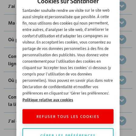
Cookies sur Santander
J'ai reçu un texto. Que dois-je faire ?
Santander souhaite rendre uw visite sur le site web
aussi simple et personnalisée que possible. À cette
Ma carte est-elle assortie d'une assurance ?
fin, nous utilisons des cookies qui nous permettent,
entre autres, d'analyser le site web, d'améliorer le
confort d'utilisation et d'adapter les campagnes au
Où puis-je payer avec ma carte ?
visiteur. En acceptant les cookies, vous consentez au
partage de vos données personnelles à des fins de
personnalisation des publicités. Vous donnez votre
Comment puis-je gérer ma carte Santander en
consentement pour l'utilisation des cookies en
ligne ?
cliquant sur 'Accepter tous les cookies' ci-dessous (y
compris pour l'utilisation de vos données
Où puis-je consulter mon solde ?
personnelles). Vous pouvez en savoir plus dans notre
Déclaration de confidentialité et modifier vos
préférences en cliquant sur 'Gérer les préférences'.
Comment puis-je demander une augmentation de
Politique relative aux cookies
la limite ?
REFUSER TOUS LES COOKIES
J'ai oublié mon code PIN. Que dois-je faire ?
GÉRER LES PRÉFÉRENCES