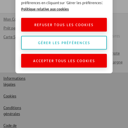
préférences en cliquant sur 'Gérer les préférences'.
Politique relative aux cookies
Mon Compte
Nos agences
Homepage
REFUSER TOUS LES COOKIES
Prêt personnel
Collaborer avec
Nederlands
Santander
ANDERE SANTANDER SITES
Carte Santander
GÉRER LES PRÉFÉRENCES
Travailler chez
Détaillants
Santander
Sur Mon Compte
FAQ
ACCEPTER TOUS LES COOKIES
Produits d’épargne
Contact
Informations
légales
Cookies
Conditions
générales
Code de