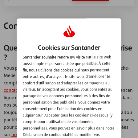
Contact
Quelle est l'adresse de votre entreprise
Cookies sur Santander
?
Santander souhaite rendre uw visite sur le site web
aussi simple et personnalisée que possible. À cette
Vous pouvez trouver notre bureau en Belgique à Merelbeke-
fin, nous utilisons des cookies qui nous permettent,
Melle, au Guldensporenpark 81. Pour obtenir l'adresse
entre autres, d'analyser le site web, d'améliorer le
complète et l'itinéraire, veuillez consulter
notre page de
confort d'utilisation et d'adapter les campagnes au
contact
. Nous traitons toutes les demandes de financement en
visiteur. En acceptant les cookies, vous consentez au
partage de vos données personnelles à des fins de
ligne ou par téléphone. Vous ne pouvez pas vous rendre dans
personnalisation des publicités. Vous donnez votre
nos bureaux pour obtenir un financement. Vous pouvez
consentement pour l'utilisation des cookies en
toujours poser des questions sur le financement par e-mail ou
cliquant sur 'Accepter tous les cookies' ci-dessous (y
par téléphone ou consulter les questions fréquemment posées
compris pour l'utilisation de vos données
pour obtenir une réponse. Vous trouverez nos coordonnées
personnelles). Vous pouvez en savoir plus dans notre
sur
notre page de contact
.
Déclaration de confidentialité et modifier vos