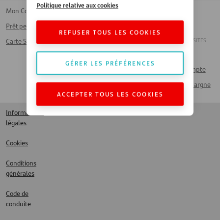
Politique relative aux cookies
Mon Compte
Nos agences
Homepage
Prêt personnel
Collaborer avec
Nederlands
REFUSER TOUS LES COOKIES
Santander
ANDERE SANTANDER SITES
Carte Santander
Travailler chez
Détaillants
Santander
GÉRER LES PRÉFÉRENCES
Sur Mon Compte
FAQ
Produits d’épargne
Contact
ACCEPTER TOUS LES COOKIES
Informations
légales
Cookies
Conditions
générales
Code de
conduite