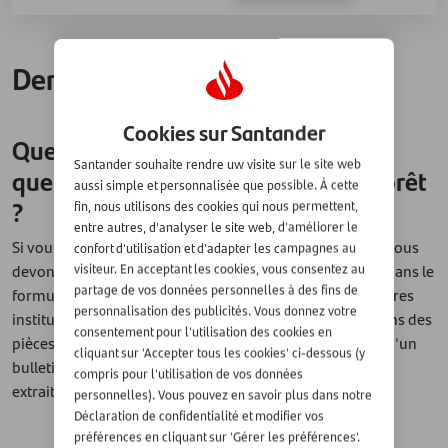
Demande de prêt
Cookies sur Santander
Quelles sont les pièces justificatives
Santander souhaite rendre uw visite sur le site web
que je dois fournir pour obtenir un prêt
aussi simple et personnalisée que possible. À cette
?
fin, nous utilisons des cookies qui nous permettent,
entre autres, d'analyser le site web, d'améliorer le
Si vous demandez un financement, en tant que prêteur, nous
confort d'utilisation et d'adapter les campagnes au
devons être en mesure de prouver que ce qui est inscrit dans le
visiteur. En acceptant les cookies, vous consentez au
partage de vos données personnelles à des fins de
formulaire de demande est vrai. À cette fin, comme d'autres
personnalisation des publicités. Vous donnez votre
institutions financières et banques, nous vous demandons des
consentement pour l'utilisation des cookies en
pièces justificatives. Il peut s'agir d'une pièce d'identité, d'un
cliquant sur 'Accepter tous les cookies' ci-dessous (y
bulletin de salaire ou d'une autre preuve de revenu, d'un
compris pour l'utilisation de vos données
extrait de compte bancaire, etc.
personnelles). Vous pouvez en savoir plus dans notre
Déclaration de confidentialité et modifier vos
préférences en cliquant sur 'Gérer les préférences'.