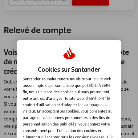
Relevé de compte
Vais-je recevoir des relevés de compte
de mon prêt ou de mon ouverture de
Cookies sur Santander
crédit ?
Santander souhaite rendre uw visite sur le site web
Oui, vous recevrez des relevés de compte indiquant l'état de
aussi simple et personnalisée que possible. À cette
votre financement. La fréquence dépend du type de prêt que
fin, nous utilisons des cookies qui nous permettent,
vous avez contracté.
entre autres, d'analyser le site web, d'améliorer le
Si vous avez une ouverture de crédit, vous recevrez des
confort d'utilisation et d'adapter les campagnes au
extraits de compte mensuels. Pour l'envoi des extraits de
visiteur. En acceptant les cookies, vous consentez au
compte, vous payez 0,65 € par extrait de compte. Par ailleurs,
partage de vos données personnelles à des fins de
personnalisation des publicités. Vous donnez votre
vous pouvez également télécharger gratuitement votre extrait
consentement pour l'utilisation des cookies en
de compte à partir de
Mon Compte
. Il s'agit de l'environnement
cliquant sur 'Accepter tous les cookies' ci-dessous (y