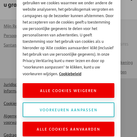
u graag uit om
hier
te kijken.
gebruiken we cookies waarmee we onder andere de
website analyseren, het gebruiksgemak vergroten en
campagnes op de bezoeker kunnen afstemmen. Door
het accepteren van de cookies geeft u toestemming
Mijn Rekening
Kantoren
Homepage
uw persoonlijke gegevens te delen voor het
personaliseren van advertenties. U geeft
Persoonlijke lening
Voor bedrijven
Français
toestemming voor het gebruik van cookies als u
ANDERE SANTANDER SITES
Santander Card
Werken bij Santander
hieronder op 'Alle cookies aanvaarden' klikt (inclusief
Handelaar
het gebruik van uw persoonlijke gegevens). In onze
Veelgestelde vragen
Privacy Verklaring kunt u meer lezen en door op
Naar Mijn Rekening
Contact
"voorkeuren aanpassen" te klikken, kunt u uw
Spaarproducten
Cookiebeleid
voorkeuren wijzigen.
Juridische
ALLE COOKIES WEIGEREN
informatie
Cookies
VOORKEUREN AANPASSEN
Algemene
voorwaarden
ALLE COOKIES AANVAARDEN
Gedragscode