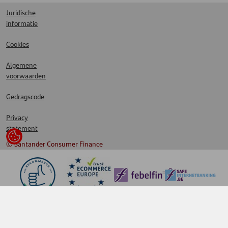
Juridische
informatie
Cookies
Algemene
voorwaarden
Gedragscode
Privacy
statement
© Santander Consumer Finance