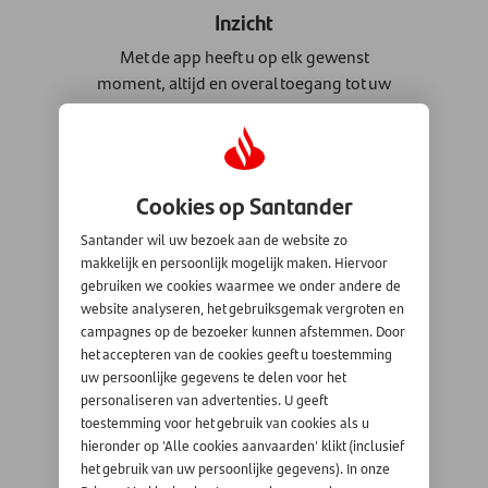
Inzicht
Met de app heeft u op elk gewenst
moment, altijd en overal toegang tot uw
geldzaken bij Santander.
Cookies op Santander
Gratis
Gebruik van de Santander App is volledig
Santander wil uw bezoek aan de website zo
makkelijk en persoonlijk mogelijk maken. Hiervoor
gratis en kost u dus niets.
gebruiken we cookies waarmee we onder andere de
website analyseren, het gebruiksgemak vergroten en
campagnes op de bezoeker kunnen afstemmen. Door
het accepteren van de cookies geeft u toestemming
Veilig
uw persoonlijke gegevens te delen voor het
Via uw persoonlijke login code heeft u
personaliseren van advertenties. U geeft
toestemming voor het gebruik van cookies als u
beveiligde toegang tot uw eigen
hieronder op 'Alle cookies aanvaarden' klikt (inclusief
bankomgeving, wel zo prettig.
het gebruik van uw persoonlijke gegevens). In onze