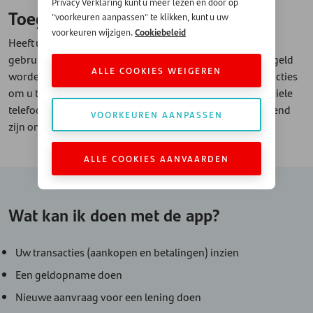
Privacy Verklaring kunt u meer lezen en door op
Toegang tot de app is zo geregeld
"voorkeuren aanpassen" te klikken, kunt u uw
Cookiebeleid
voorkeuren wijzigen.
Heeft u nog geen persoonlijke inlogcode om de app te
gebruiken? Geen probleem. Ook dat kan via de app geregeld
ALLE COOKIES WEIGEREN
worden. Ga naar het menu rechtsboven en volg de instructies
om u te registreren als nieuwe gebruiker. Let op: uw mobiele
telefoonnummer en uw e-mailadres moeten bij ons bekend
VOORKEUREN AANPASSEN
zijn om u te kunnen aanmelden voor Mijn Rekening.
ALLE COOKIES AANVAARDEN
Wat kan ik doen met de app?
Uw transacties (aankopen en betalingen) inzien
Een geldopname doen
Nieuwe aanvraag voor een lening doen