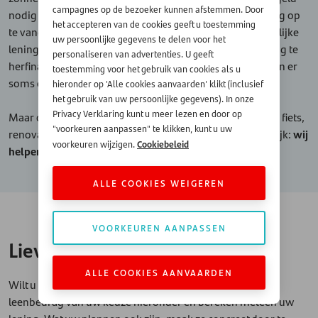
campagnes op de bezoeker kunnen afstemmen. Door
nodig om een onverwachte kost zoals een autoherstelling op
het accepteren van de cookies geeft u toestemming
te vangen, kan natuurlijk ook. Heeft u reeds een persoonlijke
uw persoonlijke gegevens te delen voor het
lening lopen? In dat geval kunt u overwegen om uw lening te
personaliseren van advertenties. U geeft
herfinancieren. U kan hierbij van leenvorm veranderen en er
toestemming voor het gebruik van cookies als u
soms ook mee besparen.
hieronder op 'Alle cookies aanvaarden' klikt (inclusief
het gebruik van uw persoonlijke gegevens). In onze
Privacy Verklaring kunt u meer lezen en door op
Maar of u nu € 5.000 wil lenen voor een auto, elektrische fiets,
"voorkeuren aanpassen" te klikken, kunt u uw
renovatie van uw woning, vakantie, wereldreis of huwelijk:
wij
Cookiebeleid
voorkeuren wijzigen.
helpen u graag op weg.
ALLE COOKIES WEIGEREN
VOORKEUREN AANPASSEN
Liever een ander bedrag lenen?
ALLE COOKIES AANVAARDEN
Wilt u meer of minder lenen dan € 5.000, klik dan op het
leenbedrag van uw keuze hieronder en bereken meteen uw