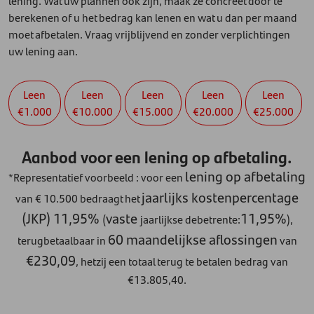
lening. Wat uw plannen ook zijn, maak ze concreet door te
berekenen of u het bedrag kan lenen en wat u dan per maand
moet afbetalen. Vraag vrijblijvend en zonder verplichtingen
uw lening aan.
Leen
Leen
Leen
Leen
Leen
€1.000
€10.000
€15.000
€20.000
€25.000
Aanbod voor een lening op afbetaling.
lening op afbetaling
*Representatief voorbeeld : voor een
jaarlijks kostenpercentage
van € 10.500 bedraagt het
(JKP) 11,95%
vaste
11,95%
(
jaarlijkse debetrente:
),
60 maandelijkse aflossingen
terugbetaalbaar in
van
€230,09
,
hetzij een totaal terug te betalen bedrag van
€13.805,40.