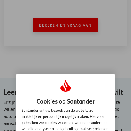
BEREKEN EN VRAAG AAN
Leen € 5.000 voor ieder doel dat u wilt
Cookies op Santander
Er zijn verschillende, uiteenlopende redenen om € 5.000 te
willen lenen. Bijvoorbeeld om een nieuwe of tweedehands
Santander wil uw bezoek aan de website zo
auto te financieren. Of misschien wilt u geld lenen voor het
makkelijk en persoonlijk mogelijk maken. Hiervoor
aanschaffen van energiebesparende maatregelen, zoals
gebruiken we cookies waarmee we onder andere de
website analyseren, het gebruiksgemak vergroten en
zonnepanelen of het isoleren van uw huis. Gewoonweg geld