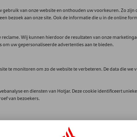
 gebruik van onze website en onthouden uw voorkeuren. Zo zijn o
 een bezoek aan onze site. Ook de informatie die u in de online f
lfde reclame. Wij kunnen hierdoor de resultaten van onze marketin
s om uw gepersonaliseerde advertenties aan te bieden.
ite te monitoren om zo de website te verbeteren. De data die we 
r webanalyse en diensten van Hotjar. Deze cookie identificeert un
proef van bezoekers.
en te verzamelen waarmee we onze site kunnen monitoren en verb