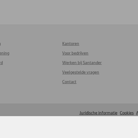
g
Kantoren
lening
Voor bedrijven
rd
Werken bij Santander
Veelgestelde vragen
Contact
Juridische informatie
Cookies