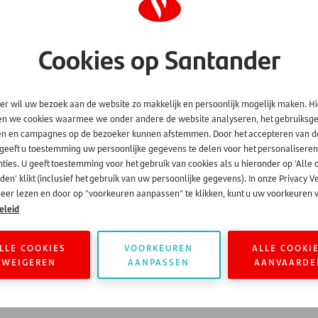
ieke gebruiker een willekeurig gekozen ID om gebruikers-, sessie-
Cookies op Santander
uniek ID die wordt gebruikt om statistische gegevens te genereren 
er wil uw bezoek aan de website zo makkelijk en persoonlijk mogelijk maken. H
en we cookies waarmee we onder andere de website analyseren, het gebruiks
en en campagnes op de bezoeker kunnen afstemmen. Door het accepteren van d
 geeft u toestemming uw persoonlijke gegevens te delen voor het personaliseren
etverzoeken.
ties. U geeft toestemming voor het gebruik van cookies als u hieronder op 'Alle 
en' klikt (inclusief het gebruik van uw persoonlijke gegevens). In onze Privacy V
eer lezen en door op "voorkeuren aanpassen" te klikken, kunt u uw voorkeuren w
eleid
oen we vaak eerst een test om te meten of de verandering ook echt
LLE COOKIES
VOORKEUREN
ALLE COOKI
. De cookies van Google Optimize zorgen ervoor dat u steeds dezelfd
WEIGEREN
AANPASSEN
AANVAARDE
men in een experiment en de afloop van experimenten waarin een 