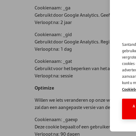
Cookienaam: _ga
Gebruikt door Google Analytics. Geeft aan een un
Verloopt na: 2 jaar
Cookienaam: _gid
Gebruikt door Google Analytics. Registreert een 
Santand
Verloopt na: 1 dag
gebruik
vergrot
Cookienaam: _gat
cookies
Gebruikt voor het beperken van het aantal intern
adverten
Verloopt na: sessie
aanvaard
kunt u m
Optimize
Cookieb
Willen we iets veranderen op onze website? Dan d
A
zal dan een aangepaste versie van de website zien
Cookienaam: _gaexp
Deze cookie bepaalt of een gebruiker is opgeno
Verloopt na: 90 dagen