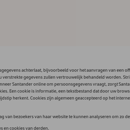
egevens achterlaat, bijvoorbeeld voor het aanvragen van een offe
 u verstrekte gegevens zullen vertrouwelijk behandeld worden. Str
nneer Santander online om persoonsgegevens vraagt, zorgt Santa
ies. Een cookie is informatie, een tekstbestand dat door uw brow
ijdstip herkent. Cookies zijn algemeen geaccepteerd op het inter
g van bezoekers van haar website te kunnen analyseren om zo de 
es en cookies van derden.