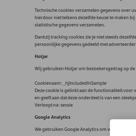
Technische cookies verzamelen gegevens over uw
hierdoor niet telkens dezelfde keuze te maken bij
statistische gegevens verzamelen.
Dankzij tracking cookies zie je niet steeds deze
persoonlijke gegevens gedeeld met adverteerder
Hotjar
Wij gebruiken Hotjar om bezoekersgedrag op de s
Cookienaam: _hjIncludedInSample
Deze cookie is gelinkt aan de functionaliteit voo
en geeft aan dat deze onderdeel is van een steek
Verloopt na: sessie
Google Analytics
We gebruiken Google Analytics om webstatistiek