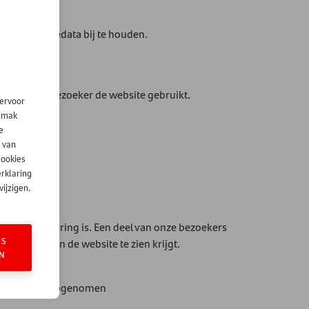
 en campagnedata bij te houden.
over hoe de bezoeker de website gebruikt.
iervoor
gemak
e
 van
cookies
erklaring
ijzigen.
 een verbetering is. Een deel van onze bezoekers
ES
e versie van de website te zien krijgt.
N
gebruiker is opgenomen