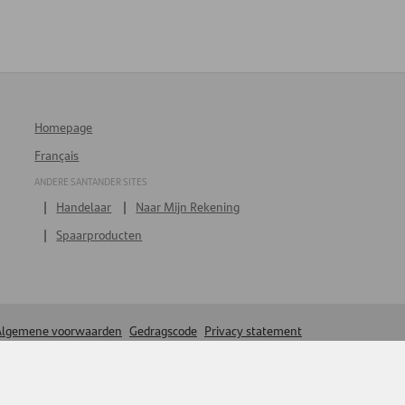
Homepage
Français
ANDERE SANTANDER SITES
Handelaar
Naar Mijn Rekening
Spaarproducten
Algemene voorwaarden
Gedragscode
Privacy statement