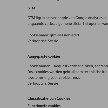
GTM
GTM ligt in het verlengde van Google Analytics e
uitgaande clicks, algemene clicks, het openen van h
Cookienaam: gtm-session-start
Verloopt na: Sessie
Aangepaste cookies
Cookienamen: _RequestVerificatieToken, santa
Deze cookies worden gebruikt om technische funct
toestemming voor cookies, enz.
Verloopt na: Sessie
Classificatie van Cookies
Functionele cookies