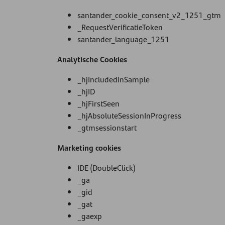
santander_cookie_consent_v2_1251_gtm
_RequestVerificatieToken
santander_language_1251
Analytische Cookies
_hjIncludedInSample
_hjID
_hjFirstSeen
_hjAbsoluteSessionInProgress
_gtmsessionstart
Marketing cookies
IDE (DoubleClick)
_ga
_gid
_gat
_gaexp