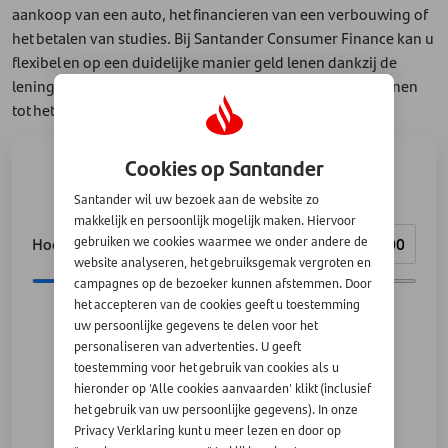
aankoop van een auto, het financieren van een verbouwing of
het betalen van studies. Bij Santander Consumer Finance kan u
flexibel en op een duidelijke manier geld lenen dankzij de
lening op afbetaling. En Santander helpt u vanaf het plannen
tot het realiseren van uw droom.
Cookies op Santander
Bereken uw lening
Santander wil uw bezoek aan de website zo
makkelijk en persoonlijk mogelijk maken. Hiervoor
Hoeveel wilt u lenen?
gebruiken we cookies waarmee we onder andere de
website analyseren, het gebruiksgemak vergroten en
campagnes op de bezoeker kunnen afstemmen. Door
het accepteren van de cookies geeft u toestemming
uw persoonlijke gegevens te delen voor het
personaliseren van advertenties. U geeft
toestemming voor het gebruik van cookies als u
hieronder op 'Alle cookies aanvaarden' klikt (inclusief
BEREKEN EN VRAAG AAN
het gebruik van uw persoonlijke gegevens). In onze
Privacy Verklaring kunt u meer lezen en door op