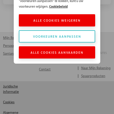
"voorkeuren aanpassen" te klikken, kunt u uw
Cookiebeleid
voorkeuren wijzigen.
ALLE COOKIES WEIGEREN
VOORKEUREN AANPASSEN
Mijn Rekening
Kantoren
Homepage
Persoonlijke lening
Voor bedrijven
Français
ALLE COOKIES AANVAARDEN
ANDERE SANTANDER SITES
Santander Card
Werken bij Santander
Handelaar
Veelgestelde vragen
Naar Mijn Rekening
Contact
Spaarproducten
Juridische
informatie
Cookies
Algemene