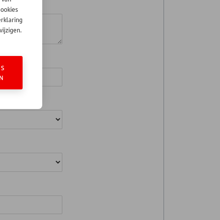
cookies
erklaring
ijzigen.
ES
N