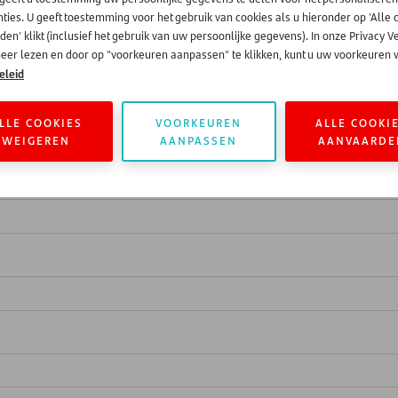
code)
ties. U geeft toestemming voor het gebruik van cookies als u hieronder op 'Alle 
en' klikt (inclusief het gebruik van uw persoonlijke gegevens). In onze Privacy V
eer lezen en door op "voorkeuren aanpassen" te klikken, kunt u uw voorkeuren w
eleid
LLE COOKIES
VOORKEUREN
ALLE COOKI
WEIGEREN
AANPASSEN
AANVAARDE