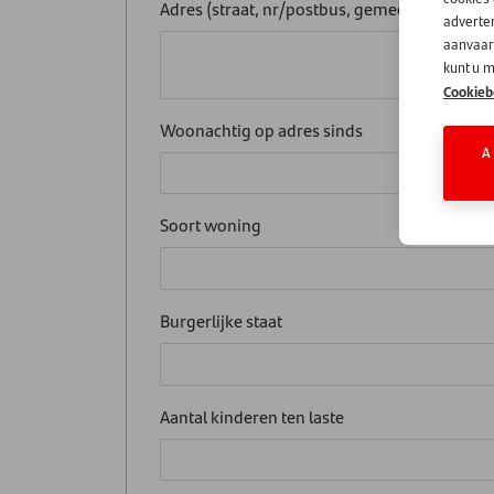
Adres (straat, nr/postbus, gemeente en post
adverten
aanvaard
kunt u m
Cookieb
Woonachtig op adres sinds
A
Soort woning
Burgerlijke staat
Aantal kinderen ten laste