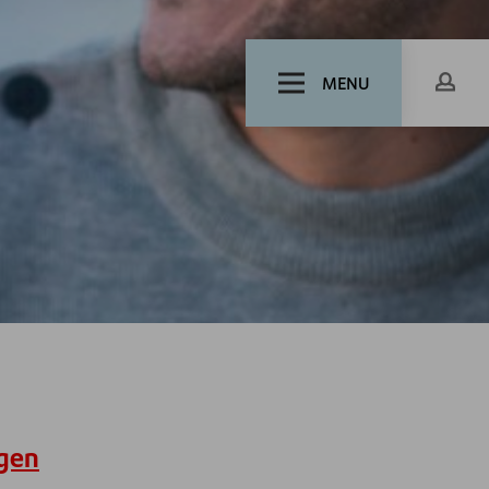
MENU
agen