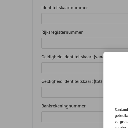
Identiteitskaartnummer
Rijksregisternummer
Geldigheid identiteitskaart (vanaf)
Geldigheid identiteitskaart (tot)
Bankrekeningnummer
Santand
gebruik
vergrot
cookies