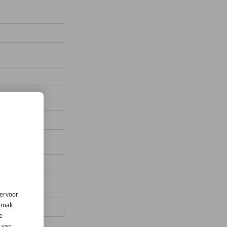
iervoor
gemak
e
 van