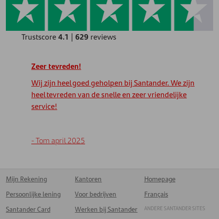
Trustscore
4.1
|
629
reviews
Zeer tevreden!
Wij zijn heel goed geholpen bij Santander. We zijn
heel tevreden van de snelle en zeer vriendelijke
service!
- Tom april 2025
Mijn Rekening
Kantoren
Homepage
Persoonlijke lening
Voor bedrijven
Français
ANDERE SANTANDER SITES
Santander Card
Werken bij Santander