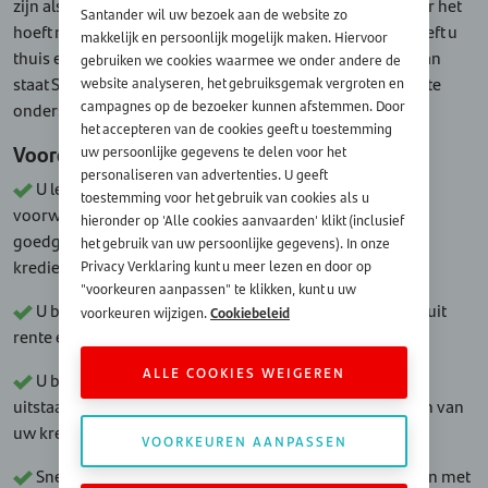
zijn als dat moment wanneer je computer stuk gaat, maar het
Santander wil uw bezoek aan de website zo
hoeft niet per se een drama te betekenen. Geen nood: heeft u
makkelijk en persoonlijk mogelijk maken. Hiervoor
thuis een defect toestel dat moet gerepareerd worden, dan
gebruiken we cookies waarmee we onder andere de
staat Santander Consumer Finance klaar om u financieel te
website analyseren, het gebruiksgemak vergroten en
campagnes op de bezoeker kunnen afstemmen. Door
ondersteunen in het betalen deze onverwachte kosten.
het accepteren van de cookies geeft u toestemming
Voordelen van een kredietopening
uw persoonlijke gegevens te delen voor het
personaliseren van advertenties. U geeft
U leent een bedrag tot maximum 5.000 euro (op
toestemming voor het gebruik van cookies als u
voorwaarde dat dit door de kredietverstrekker is
hieronder op 'Alle cookies aanvaarden' klikt (inclusief
goedgekeurd) dat wij u in één keer uitbetalen (uw
het gebruik van uw persoonlijke gegevens). In onze
kredietlimiet);
Privacy Verklaring kunt u meer lezen en door op
"voorkeuren aanpassen" te klikken, kunt u uw
U betaalt maandelijks een flexibel bedrag, dat bestaat uit
Cookiebeleid
voorkeuren wijzigen.
rente én aflossing;
ALLE COOKIES WEIGEREN
U betaalt alleen zo lang er een uitstaand saldo (of ook
uitstaand kapitaal genoemd) is. Heeft u niets opgenomen van
uw kredietlimiet, dan betaalt u ook niets;
VOORKEUREN AANPASSEN
Sneller aflossen mag altijd en brengt geen extra kosten met