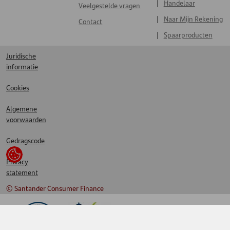
Handelaar
Veelgestelde vragen
Naar Mijn Rekening
Contact
Spaarproducten
Juridische
informatie
Cookies
Algemene
voorwaarden
Gedragscode
Privacy
statement
© Santander Consumer Finance