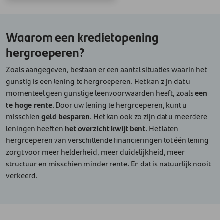
Waarom een kredietopening
hergroeperen?
Zoals aangegeven, bestaan er een aantal situaties waarin het
gunstig is een lening te hergroeperen. Het kan zijn dat u
momenteel geen gunstige leenvoorwaarden heeft, zoals
een
te hoge rente
. Door uw lening te hergroeperen, kunt u
misschien
geld besparen
. Het kan ook zo zijn dat u meerdere
leningen heeft en
het overzicht kwijt bent
. Het laten
hergroeperen van verschillende financieringen tot één lening
zorgt voor meer helderheid, meer duidelijkheid, meer
structuur en misschien minder rente. En dat is natuurlijk nooit
verkeerd.