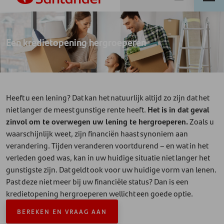
Een kredietopening hergroeperen
Heeft u een lening? Dat kan het natuurlijk altijd zo zijn dat het
niet langer de meest gunstige rente heeft.
Het is in dat geval
zinvol om te overwegen uw lening te hergroeperen.
Zoals u
waarschijnlijk weet, zijn financiën haast synoniem aan
verandering. Tijden veranderen voortdurend – en wat in het
verleden goed was, kan in uw huidige situatie niet langer het
gunstigste zijn. Dat geldt ook voor uw huidige vorm van lenen.
Past deze niet meer bij uw financiële status? Dan is een
kredietopening hergroeperen wellicht een goede optie.
BEREKEN EN VRAAG AAN