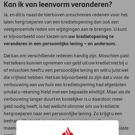
Kan ik van leenvorm veranderen?
Ja, en dit is naast de hierboven omschreven redenen voor het
laten hergroeperen van een kredietopening dan ook een
veelgenoemde reden om wijzigingen aan te brengen. U kunt
er bijvoorbeeld voor kiezen om
uw kredietopening te
veranderen in een persoonlijke lening – en andersom.
Dat kan om verschillende redenen handig zijn. Misschien past
het telkens kunnen opnemen van geld uit uw krediet niet bij u
of misschien heeft u een persoonlijke lening en wilt u juist wel
die vrijheid hebben. Het kan bijvoorbeeld zo zijn dat u voor de
verbouwing aan uw huis een kredietopening had afgesloten
omdat u rekening hield met een bepaalde eindtijd. Maar als de
verbouwing langer duurt en kostelijker is u daardoor meer
geld nodig heeft, is het wellicht slimmer om uw krediet te
hergroeperen naar een persoonlijke lening. Zo krijgt u een
bedrag uitbetaald en u weet daarna precies welk
maandbedrag u tijdens welke periode betaalt tegen een vaste
rente. En door uw leenvorm tijdens het hergroeperen te