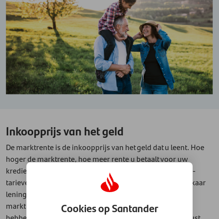
Inkoopprijs van het geld
De marktrente is de inkoopprijs van het geld dat u leent. Hoe
hoger de marktrente, hoe meer rente u betaalt voor uw
krediet. Leidend in de marktrente zijn meestal de Euribor-
tarieven. Dit zijn tarieven waartegen Europese banken elkaar
leningen verstrekken. Dit kan dagelijks anders zijn. De
marktrente stijgt als de Euribor-tarieven stijgen. Daarop
Cookies op Santander
hebben kredietaanbieders geen invloed. Maar wees gerust,