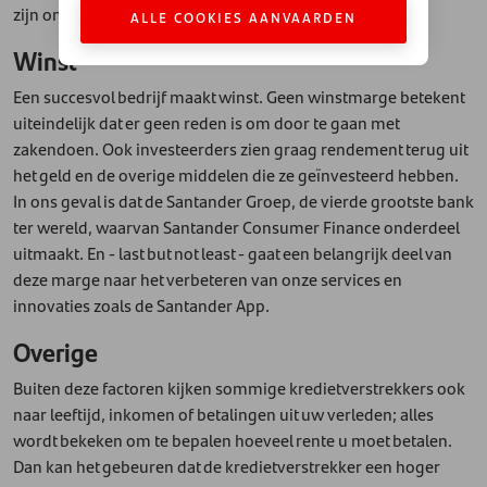
zijn om een bedrijf draaiende te houden.
ALLE COOKIES AANVAARDEN
Winst
Een succesvol bedrijf maakt winst. Geen winstmarge betekent
uiteindelijk dat er geen reden is om door te gaan met
zakendoen. Ook investeerders zien graag rendement terug uit
het geld en de overige middelen die ze geïnvesteerd hebben.
In ons geval is dat de Santander Groep, de vierde grootste bank
ter wereld, waarvan Santander Consumer Finance onderdeel
uitmaakt. En - last but not least - gaat een belangrijk deel van
deze marge naar het verbeteren van onze services en
innovaties zoals de Santander App.
Overige
Buiten deze factoren kijken sommige kredietverstrekkers ook
naar leeftijd, inkomen of betalingen uit uw verleden; alles
wordt bekeken om te bepalen hoeveel rente u moet betalen.
Dan kan het gebeuren dat de kredietverstrekker een hoger