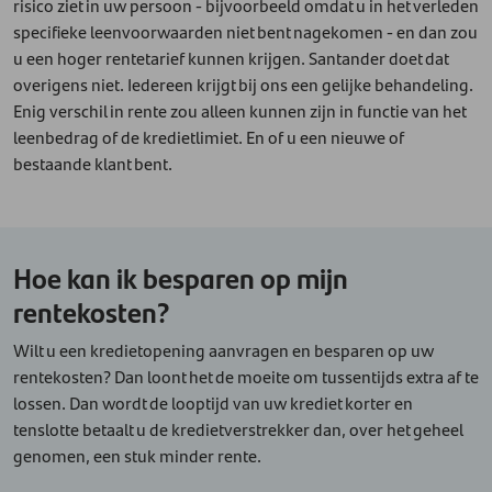
risico ziet in uw persoon - bijvoorbeeld omdat u in het verleden
specifieke leenvoorwaarden niet bent nagekomen - en dan zou
u een hoger rentetarief kunnen krijgen. Santander doet dat
overigens niet. Iedereen krijgt bij ons een gelijke behandeling.
Enig verschil in rente zou alleen kunnen zijn in functie van het
leenbedrag of de kredietlimiet. En of u een nieuwe of
bestaande klant bent.
Hoe kan ik besparen op mijn
rentekosten?
Wilt u een kredietopening aanvragen en besparen op uw
rentekosten? Dan loont het de moeite om tussentijds extra af te
lossen. Dan wordt de looptijd van uw krediet korter en
tenslotte betaalt u de kredietverstrekker dan, over het geheel
genomen, een stuk minder rente.