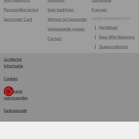
Persoonlijke lening
Voor bedrijven
Français
ANDERE SANTANDER SITES
Santander Card
Werken bij Santander
Handelaar
Veelgestelde vragen
Naar Mijn Rekening
Contact
Spaarproducten
Juridische
informatie
Cookies
Algemene
voorwaarden
Gedragscode
Privacy
statement