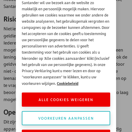
Santander wil uw bezoek aan de website zo
Santander past echt niet dagelijks haar tarieven aan.
makkelijk en persoonlijk mogelijk maken. Hiervoor
gebruiken we cookies waarmee we onder andere de
Risicokosten
website analyseren, het gebruiksgemak vergroten en
Niet ieder krediet wordt keurig terugbetaald door een
campagnes op de bezoeker kunnen afstemmen. Door
het accepteren van de cookies geeft u toestemming
geldlener. Soms door onwil maar meestal door onmacht.
uw persoonlijke gegevens te delen voor het
Iedere kredietverstrekker probeert dit natuurlijk zoveel
personaliseren van advertenties. U geeft
mogelijk te voorkomen want niemand is erbij gebaat als een
toestemming voor het gebruik van cookies als u
lening niet afgelost kan worden; de geldlener niet maar ook de
hieronder op 'Alle cookies aanvaarden' klikt (inclusief
geldverstrekker niet. De kosten die veroorzaakt worden door
het gebruik van uw persoonlijke gegevens). In onze
niet - op tijd - af te lossen zijn de risicokosten. Door iedere
Privacy Verklaring kunt u meer lezen en door op
leenaanvraag uitgebreid te checken en bewijsdocumenten op
"voorkeuren aanpassen" te klikken, kunt u uw
Cookiebeleid
voorkeuren wijzigen.
te vragen van bijvoorbeeld inkomen en lasten en deze te
beoordelen, zorgt Santander ervoor dat de risicokosten zo laag
mogelijk gehouden kunnen worden.
ALLE COOKIES WEIGEREN
Operationele kosten
VOORKEUREN AANPASSEN
Dit zijn de kosten voor bijvoorbeeld personeel, kantoor,
apparatuur, reclame etcetera. Kortom: alle kosten die nodig