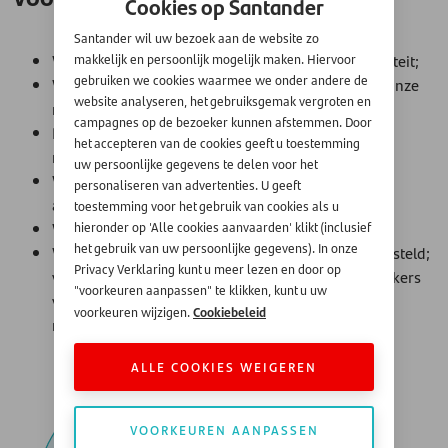
Cookies op Santander
Santander wil uw bezoek aan de website zo
We beoordelen onze medewerkers alleen op kwaliteit;
makkelijk en persoonlijk mogelijk maken. Hiervoor
gebruiken we cookies waarmee we onder andere de
We moedigen de professionele ontwikkeling van onze
website analyseren, het gebruiksgemak vergroten en
medewerkers aan en ondersteunen dit van harte;
campagnes op de bezoeker kunnen afstemmen. Door
De processen in het dagelijkse werk van onze
het accepteren van de cookies geeft u toestemming
medewerkers zijn makkelijk;
uw persoonlijke gegevens te delen voor het
We nemen mensen aan met een afstand tot de
personaliseren van advertenties. U geeft
arbeidsmarkt;
toestemming voor het gebruik van cookies als u
We maken thuiswerken mogelijk;
hieronder op 'Alle cookies aanvaarden' klikt (inclusief
het gebruik van uw persoonlijke gegevens). In onze
We hebben een intern vertrouwenspersoon aangesteld;
Privacy Verklaring kunt u meer lezen en door op
via onze klokkenluidersregeling kunnen medewerkers
"voorkeuren aanpassen" te klikken, kunt u uw
veilig en zonder gevolgen eventuele misstanden
Cookiebeleid
voorkeuren wijzigen.
melden.
ALLE COOKIES WEIGEREN
VOORKEUREN AANPASSEN