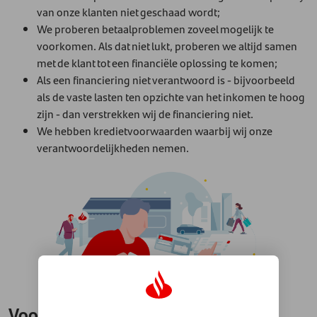
van onze klanten niet geschaad wordt;
We proberen betaalproblemen zoveel mogelijk te
voorkomen. Als dat niet lukt, proberen we altijd samen
met de klant tot een financiële oplossing te komen;
Als een financiering niet verantwoord is - bijvoorbeeld
als de vaste lasten ten opzichte van het inkomen te hoog
zijn - dan verstrekken wij de financiering niet.
We hebben kredietvoorwaarden waarbij wij onze
verantwoordelijkheden nemen.
Voor onze medewerkers