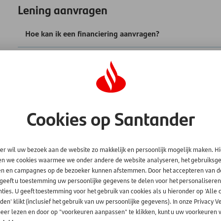
Lening aanvragen
Hoe kan ik een financiering aanvragen?
Wat gebeurt er na mijn aanvraag?
Kan ik meer dan één lening krijgen als ik extra geld nodi
Cookies op Santander
Welke bewijsdocumenten moet ik aanleveren als ik een le
Kan ik bewijsdocumenten voor mijn financieringsaanvraa
er wil uw bezoek aan de website zo makkelijk en persoonlijk mogelijk maken. H
en we cookies waarmee we onder andere de website analyseren, het gebruiks
Mijn document is afgewezen. Hoe moet ik het juiste do
en en campagnes op de bezoeker kunnen afstemmen. Door het accepteren van d
 geeft u toestemming uw persoonlijke gegevens te delen voor het personaliseren
ties. U geeft toestemming voor het gebruik van cookies als u hieronder op 'Alle 
en' klikt (inclusief het gebruik van uw persoonlijke gegevens). In onze Privacy V
eer lezen en door op "voorkeuren aanpassen" te klikken, kunt u uw voorkeuren w