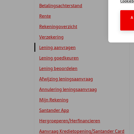
Cookieb
Betalingsachterstand
Rente
A
Rekeningoverzicht
Verzekering
Lening aanvragen
Lening goedkeuren
Lening beoordelen
Afwijzing leningsaanvraag
Annulering leningsaanvraag
Mijn Rekening
Santander App
Hergroeperen/Herfinancieren
Aanvraag Kredietopening/Santander Card