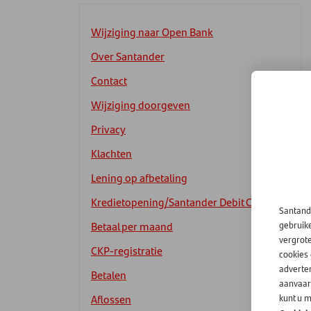
Wijziging naar Open Bank
Over Santander
Contact
Wijziging doorgeven
Privacy
Klachten
Lening op afbetaling
Kredietopening/Santander Debit Card
Santand
Betaal per maand
gebruik
vergrot
CKP-registratie
cookies
adverten
Betalen
aanvaard
Aflossen
kunt u m