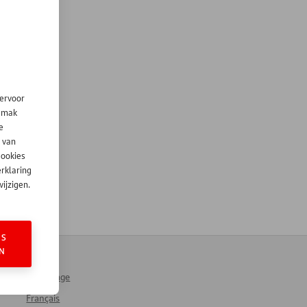
iervoor
gemak
e
 van
cookies
erklaring
ijzigen.
ES
N
Homepage
Français