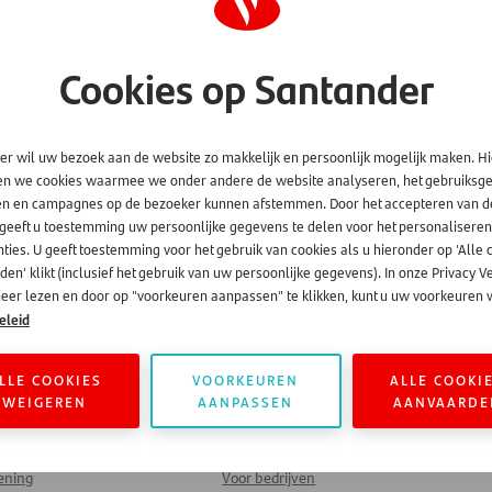
Cookies op Santander
er wil uw bezoek aan de website zo makkelijk en persoonlijk mogelijk maken. H
en we cookies waarmee we onder andere de website analyseren, het gebruiks
en en campagnes op de bezoeker kunnen afstemmen. Door het accepteren van d
 geeft u toestemming uw persoonlijke gegevens te delen voor het personaliseren
ties. U geeft toestemming voor het gebruik van cookies als u hieronder op 'Alle 
en' klikt (inclusief het gebruik van uw persoonlijke gegevens). In onze Privacy V
eer lezen en door op "voorkeuren aanpassen" te klikken, kunt u uw voorkeuren w
eleid
LLE COOKIES
VOORKEUREN
ALLE COOKI
WEIGEREN
AANPASSEN
AANVAARDE
g
Kantoren
lening
Voor bedrijven