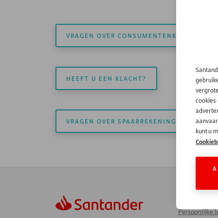
VRAGEN OVER CONSUMENTENKREDIET?
Santand
HEEFT U EEN KLACHT?
gebruik
vergrot
cookies
adverten
VRAGEN OVER SPAARREKENING?
aanvaard
kunt u m
Cookieb
A
Mijn Rekenin
Persoonlijke 