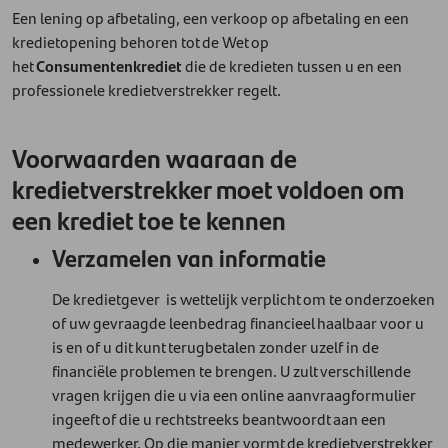
Een lening op afbetaling, een verkoop op afbetaling en een
kredietopening behoren tot de Wet op
het
Consumentenkrediet
die de kredieten tussen u en een
professionele kredietverstrekker regelt.
Voorwaarden waaraan de
kredietverstrekker moet voldoen om
een krediet toe te kennen
Verzamelen van informatie
De kredietgever is wettelijk verplicht om te onderzoeken
of uw gevraagde leenbedrag financieel haalbaar voor u
is en of u dit kunt terugbetalen zonder uzelf in de
financiële problemen te brengen. U zult verschillende
vragen krijgen die u via een online aanvraagformulier
ingeeft of die u rechtstreeks beantwoordt aan een
medewerker. Op die manier vormt de kredietverstrekker