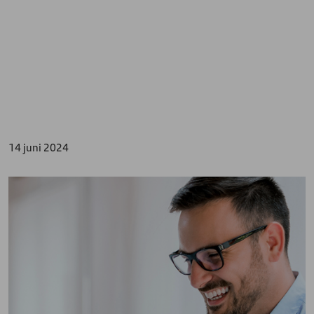
14 juni 2024