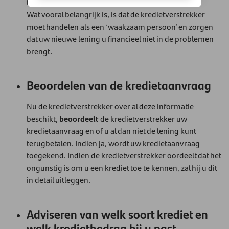
terug te betalen.
Wat vooral belangrijk is, is dat de kredietverstrekker
moet handelen als een ‘waakzaam persoon’ en zorgen
dat uw nieuwe lening u financieel niet in de problemen
brengt.
Beoordelen van de kredietaanvraag
Nu de kredietverstrekker over al deze informatie
beschikt,
beoordeelt
de kredietverstrekker uw
kredietaanvraag en of u al dan niet de lening kunt
terugbetalen. Indien ja, wordt uw kredietaanvraag
toegekend. Indien de kredietverstrekker oordeelt dat het
ongunstig is om u een krediet toe te kennen, zal hij u dit
in detail uitleggen.
Adviseren van welk soort krediet en
welk kredietbedrag bij u past