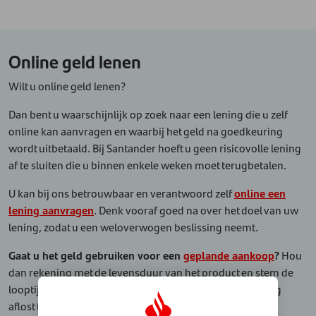
Online geld lenen
Wilt u online geld lenen?
Dan bent u waarschijnlijk op zoek naar een lening die u zelf
online kan aanvragen en waarbij het geld na goedkeuring
wordt uitbetaald. Bij Santander hoeft u geen risicovolle lening
af te sluiten die u binnen enkele weken moet terugbetalen.
U kan bij ons betrouwbaar en verantwoord zelf
online een
lening aanvragen
. Denk vooraf goed na over het doel van uw
lening, zodat u een weloverwogen beslissing neemt.
Gaat u het geld gebruiken voor een
geplande aankoop
?
Hou
dan rekening met de levensduur van het product en stem de
looptijd van uw lening hierop af. Zo voorkomt u dat u nog
aflost terwijl u het product al niet meer gebruikt.