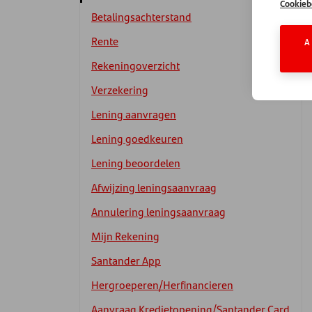
Cookieb
Betalingsachterstand
Rente
A
Rekeningoverzicht
Verzekering
Lening aanvragen
Lening goedkeuren
Lening beoordelen
Afwijzing leningsaanvraag
Annulering leningsaanvraag
Mijn Rekening
Santander App
Hergroeperen/Herfinancieren
Aanvraag Kredietopening/Santander Card