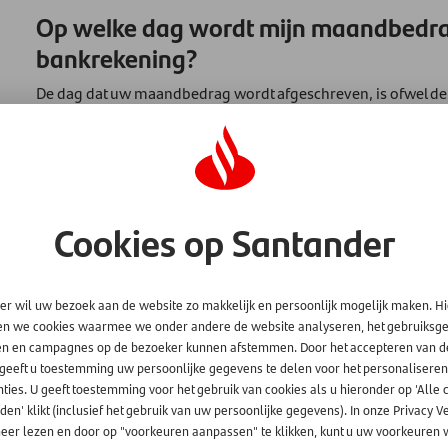
Op welke dag wordt mijn maandbedra
bankrekening?
De dag dat uw maandbedrag wordt afgeschreven, is ofwel de 1s
hiervan altijd bericht. Hebt u een kredietopening en verkies
maandbedrag af te schrijven? U kunt kiezen voor de 1ste, 8s
door aan ons
, zodat wij dit kunnen verwerken in onze adminis
Cookies op Santander
er wil uw bezoek aan de website zo makkelijk en persoonlijk mogelijk maken. H
en we cookies waarmee we onder andere de website analyseren, het gebruiks
en en campagnes op de bezoeker kunnen afstemmen. Door het accepteren van d
 geeft u toestemming uw persoonlijke gegevens te delen voor het personaliseren
ties. U geeft toestemming voor het gebruik van cookies als u hieronder op 'Alle 
en' klikt (inclusief het gebruik van uw persoonlijke gegevens). In onze Privacy V
eer lezen en door op "voorkeuren aanpassen" te klikken, kunt u uw voorkeuren w