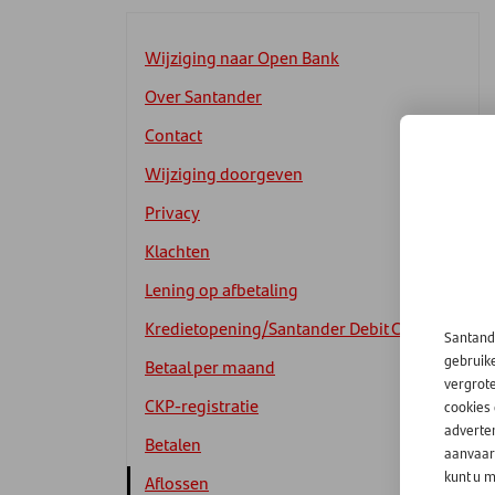
Wijziging naar Open Bank
Over Santander
Contact
Wijziging doorgeven
Privacy
Klachten
Lening op afbetaling
Kredietopening/Santander Debit Card
Santand
gebruik
Betaal per maand
vergrot
CKP-registratie
cookies
adverten
Betalen
aanvaard
kunt u m
Aflossen