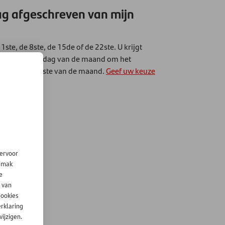
g afgeschreven van mijn
te, de 8ste, de 15de of de 22ste. U krijgt
t u een andere dag van de maand om het
te, 15de of 22ste van de maand.
Geef uw keuze
tratie.
iervoor
gemak
e
 van
cookies
erklaring
ijzigen.