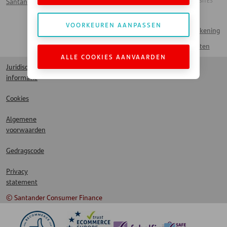
ANDERE SANTANDER SITES
Santander Card
Werken bij Santander
Handelaar
Veelgestelde vragen
VOORKEUREN AANPASSEN
Naar Mijn Rekening
Contact
Spaarproducten
ALLE COOKIES AANVAARDEN
Juridische
informatie
Cookies
Algemene
voorwaarden
Gedragscode
Privacy
statement
© Santander Consumer Finance