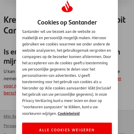
Kredietopening/Santander Debit
Cookies op Santander
Card
Santander wil uw bezoek aan de website zo
makkelijk en persoonlijk mogelijk maken. Hiervoor
gebruiken we cookies waarmee we onder andere de
Is er een verzekering verbonden aan
website analyseren, het gebruiksgemak vergroten en
campagnes op de bezoeker kunnen afstemmen. Door
mijn kaart?
het accepteren van de cookies geeft u toestemming
uw persoonlijke gegevens te delen voor het
U kan er zelf voor kiezen om al dan niet een verzekering te
personaliseren van advertenties. U geeft
nemen bij het aanvragen van een kredietopening.
Klik hier
toestemming voor het gebruik van cookies als u
voor meer informatie omtrent het Santander
hieronder op 'Alle cookies aanvaarden' klikt (inclusief
berschermingsplan
.
het gebruik van uw persoonlijke gegevens). In onze
Privacy Verklaring kunt u meer lezen en door op
"voorkeuren aanpassen" te klikken, kunt u uw
Cookiebeleid
voorkeuren wijzigen.
Mijn Rekening
Kantoren
Homepage
Persoonlijke lening
Voor bedrijven
Français
ALLE COOKIES WEIGEREN