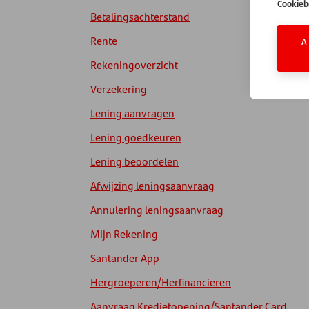
Cookieb
Betalingsachterstand
Rente
A
Rekeningoverzicht
Verzekering
Lening aanvragen
Lening goedkeuren
Lening beoordelen
Afwijzing leningsaanvraag
Annulering leningsaanvraag
Mijn Rekening
Santander App
Hergroeperen/Herfinancieren
Aanvraag Kredietopening/Santander Card