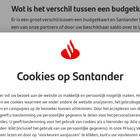
Wat is het verschil tussen een budget
Er is een groot verschil tussen een budgetkaart en Santander 
een van onze partners of door uw beschikbaar saldo over te 
Card daarintegen kan u overal betalen waar het logo van uw kaa
buitenland, maar ook online.
Cookies op Santander
er wil uw bezoek aan de website zo makkelijk en persoonlijk mogelijk maken. H
en we cookies waarmee we onder andere de website analyseren, het gebruiks
en en campagnes op de bezoeker kunnen afstemmen. Door het accepteren van d
 geeft u toestemming uw persoonlijke gegevens te delen voor het personaliseren
ties. U geeft toestemming voor het gebruik van cookies als u hieronder op 'Alle 
en' klikt (inclusief het gebruik van uw persoonlijke gegevens). In onze Privacy V
eer lezen en door op "voorkeuren aanpassen" te klikken, kunt u uw voorkeuren w