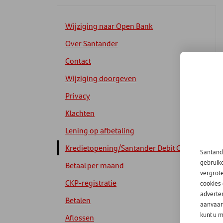
Wijziging naar Open Bank
Over Santander
Contact
Wijziging doorgeven
Privacy
Klachten
Lening op afbetaling
Kredietopening/Santander Debit Card
Santand
gebruik
Betaal per maand
vergrot
CKP-registratie
cookies
adverten
Betalen
aanvaard
kunt u m
Aflossen