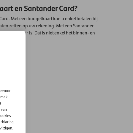
kaart en Santander Card?
Card. Met een budgetkaart kan u enkel betalen bij
laten zetten op uw rekening. Met een Santander
rt zichtbaar is. Dat is niet enkel het binnen- en
iervoor
gemak
e
 van
cookies
erklaring
ijzigen.