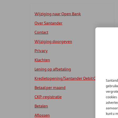
Wijziging naar Open Bank
Over Santander
Contact
Wijziging doorgeven
Privacy
Klachten
Lening op afbetaling
Kredietopening/Santander Debit Card
Santand
gebruik
Betaal per maand
vergrot
CKP-registratie
cookies
adverten
Betalen
aanvaard
kunt u m
Aflossen