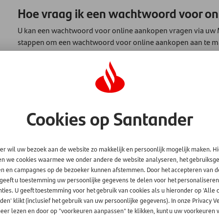
Hoe vraag ik een wachtwoord voor on
U kan een wachtwoord voor online aankopen vragen via uw 
stappen om een wachtwoord voor online aankopen aan te m
1)
Log in op Mijn Rekening
2) Ga naar Mijn Profiel.
3) Ga naar instellen/wijzigen van wachtwoord voor online a
4) Voer nu een door u gekozen wachtwoord in.
5) Herhaal het door u gekozen wachtwoord.
Cookies op Santander
6) Klik op volgende.
7) Bevestig met uw Mijn Rekening-wachtwoord en u bent kla
er wil uw bezoek aan de website zo makkelijk en persoonlijk mogelijk maken. H
en we cookies waarmee we onder andere de website analyseren, het gebruiks
en en campagnes op de bezoeker kunnen afstemmen. Door het accepteren van d
 geeft u toestemming uw persoonlijke gegevens te delen voor het personaliseren
ties. U geeft toestemming voor het gebruik van cookies als u hieronder op 'Alle 
en' klikt (inclusief het gebruik van uw persoonlijke gegevens). In onze Privacy V
eer lezen en door op "voorkeuren aanpassen" te klikken, kunt u uw voorkeuren w