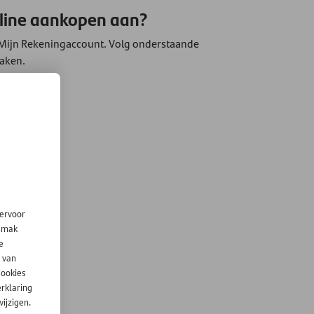
line aankopen aan?
Mijn Rekeningaccount. Volg onderstaande
aken.
ankopen.
ar!
iervoor
gemak
e
 van
cookies
erklaring
ijzigen.