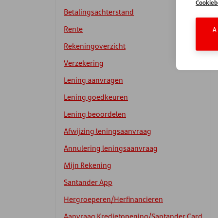
Cookieb
Betalingsachterstand
Rente
A
Rekeningoverzicht
Verzekering
Lening aanvragen
Lening goedkeuren
Lening beoordelen
Afwijzing leningsaanvraag
Annulering leningsaanvraag
Mijn Rekening
Santander App
Hergroeperen/Herfinancieren
Aanvraag Kredietopening/Santander Card