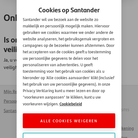
Cookies op Santander
Online aankopen
Santander wil uw bezoek aan de website zo
makkelijk en persoonlijk mogelijk maken. Hiervoor
gebruiken we cookies waarmee we onder andere de
Is online winkelen met mijn kaart
website analyseren, het gebruiksgemak vergroten en
campagnes op de bezoeker kunnen afstemmen. Door
veilig?
het accepteren van de cookies geeft u toestemming
uw persoonlijke gegevens te delen voor het
Ja, u veilig online aankopen doen dankzij het
personaliseren van advertenties. U geeft
veiligheidsprotocol MasterCard SecureCode.
toestemming voor het gebruik van cookies als u
hieronder op 'Alle cookies aanvaarden' klikt (inclusief
het gebruik van uw persoonlijke gegevens). In onze
Privacy Verklaring kunt u meer lezen en door op
Mijn Rekening
Kantoren
Homepage
"voorkeuren aanpassen" te klikken, kunt u uw
Persoonlijke lening
Voor bedrijven
Français
Cookiebeleid
voorkeuren wijzigen.
ANDERE SANTANDER SITES
Santander Card
Werken bij Santander
Handelaar
Veelgestelde vragen
ALLE COOKIES WEIGEREN
Naar Mijn Rekening
Contact
Spaarproducten