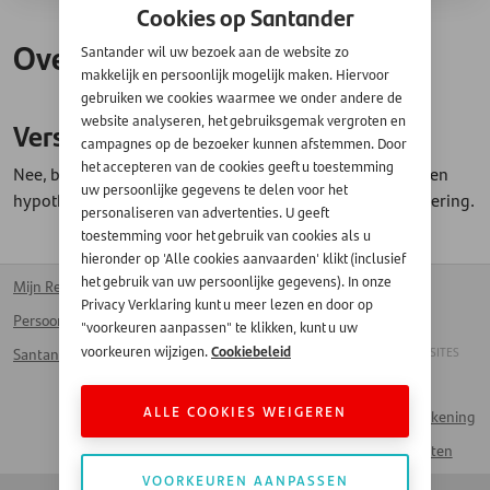
Cookies op Santander
Over Santander
Santander wil uw bezoek aan de website zo
makkelijk en persoonlijk mogelijk maken. Hiervoor
gebruiken we cookies waarmee we onder andere de
website analyseren, het gebruiksgemak vergroten en
Verstrekt Santander hypotheken?
campagnes op de bezoeker kunnen afstemmen. Door
het accepteren van de cookies geeft u toestemming
Nee, bij Santander Consumer Finance verstrekken we geen
uw persoonlijke gegevens te delen voor het
hypotheken. Wij verstrekken alleen consumentenfinanciering.
personaliseren van advertenties. U geeft
toestemming voor het gebruik van cookies als u
hieronder op 'Alle cookies aanvaarden' klikt (inclusief
het gebruik van uw persoonlijke gegevens). In onze
Mijn Rekening
Kantoren
Homepage
Privacy Verklaring kunt u meer lezen en door op
Persoonlijke lening
Voor bedrijven
Français
"voorkeuren aanpassen" te klikken, kunt u uw
Cookiebeleid
voorkeuren wijzigen.
ANDERE SANTANDER SITES
Santander Card
Werken bij Santander
Handelaar
Veelgestelde vragen
ALLE COOKIES WEIGEREN
Naar Mijn Rekening
Contact
Spaarproducten
VOORKEUREN AANPASSEN