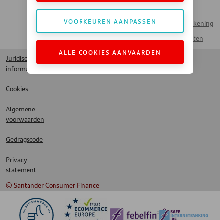
Handelaar
Veelgestelde vragen
VOORKEUREN AANPASSEN
Naar Mijn Rekening
Contact
Spaarproducten
ALLE COOKIES AANVAARDEN
Juridische
informatie
Cookies
Algemene
voorwaarden
Gedragscode
Privacy
statement
© Santander Consumer Finance