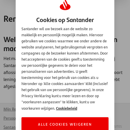
Rente
Cookies op Santander
Santander wil uw bezoek aan de website zo
makkelijk en persoonlijk mogelijk maken. Hiervoor
Welke invloed heeft de rente op mijn
gebruiken we cookies waarmee we onder andere de
maandbedrag?
website analyseren, het gebruiksgemak vergroten en
campagnes op de bezoeker kunnen afstemmen. Door
Het maandbedrag dat u betaalt voor uw lening bestaat bij
het accepteren van de cookies geeft u toestemming
Santander Consumer Finance uit twee delen: rente en
uw persoonlijke gegevens te delen voor het
aflossing. De rente voor uw lening is afhankelijk van de soort
personaliseren van advertenties. U geeft
toestemming voor het gebruik van cookies als u
lening, het leenbedrag en de looptijd van de lening die hebt
hieronder op 'Alle cookies aanvaarden' klikt (inclusief
afgesloten.
het gebruik van uw persoonlijke gegevens). In onze
Privacy Verklaring kunt u meer lezen en door op
"voorkeuren aanpassen" te klikken, kunt u uw
Cookiebeleid
voorkeuren wijzigen.
Mijn Rekening
Kantoren
Homepage
Persoonlijke lening
Voor bedrijven
Français
ALLE COOKIES WEIGEREN
ANDERE SANTANDER SITES
Santander Card
Werken bij Santander