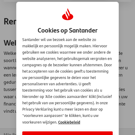
Rente
Cookies op Santander
Welke rente betaal ik?
Santander wil uw bezoek aan de website zo
makkelijk en persoonlijk mogelijk maken. Hiervoor
Welke rente u betaalt voor uw financiering, hangt af van de
gebruiken we cookies waarmee we onder andere de
website analyseren, het gebruiksgemak vergroten en
soort lening die u heeft, wat de looptijd van de lening is en
campagnes op de bezoeker kunnen afstemmen. Door
wanneer u de lening heeft afgesloten. Het is zo dat wanneer u
het accepteren van de cookies geeft u toestemming
een lening afsluit, u vooraf weet welke rente u gaat betalen
uw persoonlijke gegevens te delen voor het
gedurende de hele looptijd. De rente is dus vast en zal
personaliseren van advertenties. U geeft
tussentijds niet aangepast worden. Zo weet u vooraf precies
toestemming voor het gebruik van cookies als u
waar u aan toe bent. De rente die u betaalt vindt u terug in uw
hieronder op 'Alle cookies aanvaarden' klikt (inclusief
financieringscontract of op uw overzichten. Meer over rente
het gebruik van uw persoonlijke gegevens). In onze
Privacy Verklaring kunt u meer lezen en door op
vindt u
hier
.
"voorkeuren aanpassen" te klikken, kunt u uw
Cookiebeleid
voorkeuren wijzigen.
Mijn Rekening
Kantoren
Homepage