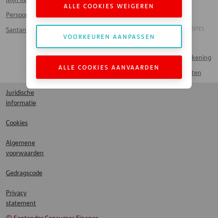
ALLE COOKIES WEIGEREN
Persoonlijke lening
Voor bedrijven
Français
ANDERE SANTANDER SITES
Santander Card
Werken bij Santander
VOORKEUREN AANPASSEN
Handelaar
Veelgestelde vragen
Naar Mijn Rekening
Contact
ALLE COOKIES AANVAARDEN
Spaarproducten
Juridische
informatie
Cookies
Algemene
voorwaarden
Gedragscode
Privacy
statement