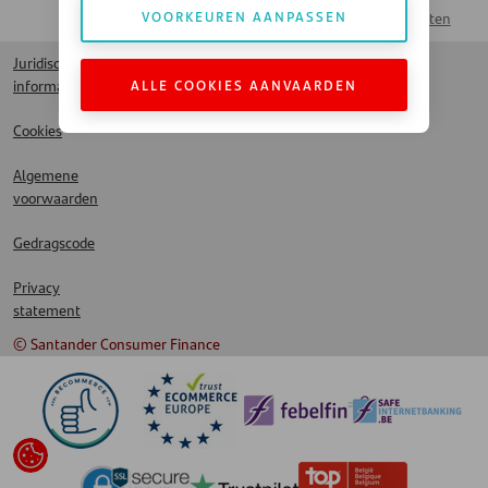
VOORKEUREN AANPASSEN
Spaarproducten
Juridische
ALLE COOKIES AANVAARDEN
informatie
Cookies
Algemene
voorwaarden
Gedragscode
Privacy
statement
© Santander Consumer Finance