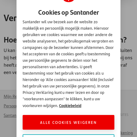
Cookies op Santander
Verzekering
Santander wil uw bezoek aan de website zo
makkelijk en persoonlijk mogelijk maken. Hiervoor
gebruiken we cookies waarmee we onder andere de
Hoe kan ik een verzekering afsluiten?
website analyseren, het gebruiksgemak vergroten en
campagnes op de bezoeker kunnen afstemmen. Door
U kan een verzekering telefonisch of op onze website afsluiten
het accepteren van de cookies geeft u toestemming
bij het aanvragen van een lening. Als u reeds een lening bij ons
uw persoonlijke gegevens te delen voor het
heeft afgesloten, dan is het helaas niet mogelijk om achteraf
personaliseren van advertenties. U geeft
een verzekering op deze lening af te sluiten.
toestemming voor het gebruik van cookies als u
hieronder op 'Alle cookies aanvaarden' klikt (inclusief
het gebruik van uw persoonlijke gegevens). In onze
Privacy Verklaring kunt u meer lezen en door op
Mijn Rekening
Kantoren
Homepage
"voorkeuren aanpassen" te klikken, kunt u uw
Cookiebeleid
voorkeuren wijzigen.
Persoonlijke lening
Voor bedrijven
Français
ANDERE SANTANDER SITES
Santander Card
Werken bij Santander
ALLE COOKIES WEIGEREN
Handelaar
Veelgestelde vragen
Naar Mijn Rekening
Contact