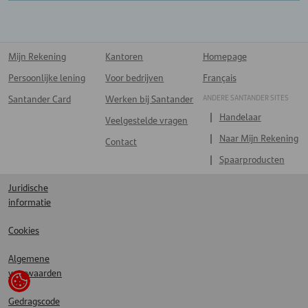
Mijn Rekening
Kantoren
Homepage
Persoonlijke lening
Voor bedrijven
Français
ANDERE SANTANDER SITES
Santander Card
Werken bij Santander
Handelaar
Veelgestelde vragen
Naar Mijn Rekening
Contact
Spaarproducten
Juridische
informatie
Cookies
Algemene
voorwaarden
Gedragscode