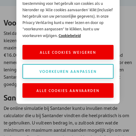
toestemming voor het gebruik van cookies als u
hieronder op 'Alle cookies aanvaarden' klikt (inclusief
het gebruik van uw persoonlijke gegevens). In onze
Voorbeeld van een online simulatie
Privacy Verklaring kunt u meer lezen en door op
"voorkeuren aanpassen" te klikken, kunt u uw
Stel dat u een leenbedrag van €10.000 wenst, dan kunt u
Cookiebeleid
voorkeuren wijzigen.
kiezen tussen een looptijd van minimum 12 maand tot
maximum 48 maand. Overweegt u een leenbedrag van
ALLE COOKIES WEIGEREN
€16.000, dan kunt u een looptijd van maximum 84 maand
nemen. Met deze informatie kunt u dan een aanvraag voor een
lening op afbetaling doen, wordt deze behandeld door een
VOORKEUREN AANPASSEN
Santander financieel expert. En indien de aanvraag wordt
goedgekeurd, kunt u een persoonlijke lening afsluiten.
ALLE COOKIES AANVAARDEN
Santander online simulatie
De online simulatie bij Santander kunt u invullen met de
calculator die u bij Santander vindt en die heel praktisch is om
te gebruiken. U vult een bedrag in, u zult ook zien wat de
minimum en maximum aantal maanden mogelijk zijn om uw